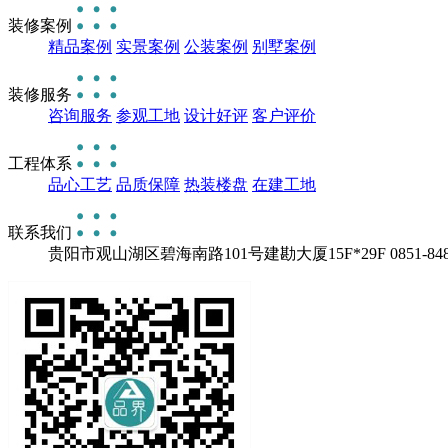
装修案例
精品案例
实景案例
公装案例
别墅案例
装修服务
咨询服务
参观工地
设计好评
客户评价
工程体系
品心工艺
品质保障
热装楼盘
在建工地
联系我们
贵阳市观山湖区碧海南路101号建勘大厦15F*29F
0851-84