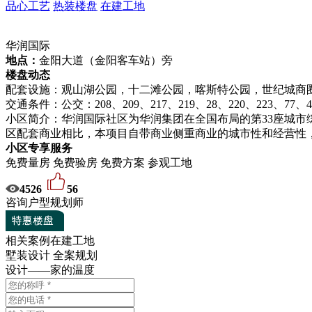
品心工艺
热装楼盘
在建工地
华润国际
地点：
金阳大道（金阳客车站）旁
楼盘动态
配套设施：观山湖公园，十二滩公园，喀斯特公园，世纪城商
交通条件：公交：208、209、217、219、28、220、223、77、4
小区简介：华润国际社区为华润集团在全国布局的第33座城市
区配套商业相比，本项目自带商业侧重商业的城市性和经营性
小区专享服务
免费量房
免费验房
免费方案
参观工地
4526
56
咨询户型规划师
相关案例
在建工地
墅装设计 全案规划
设计——家的温度