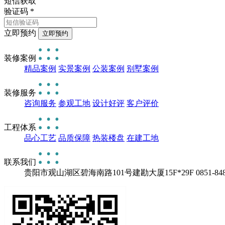
短信获取
验证码
*
立即预约
装修案例
精品案例
实景案例
公装案例
别墅案例
装修服务
咨询服务
参观工地
设计好评
客户评价
工程体系
品心工艺
品质保障
热装楼盘
在建工地
联系我们
贵阳市观山湖区碧海南路101号建勘大厦15F*29F
0851-84