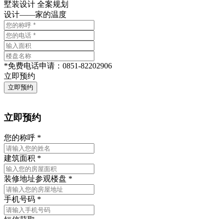
墅装设计 全案规划
设计——家的温度
*
免费电话申请：
0851-82202906
立即预约
立即预约
您的称呼
*
建筑面积
*
装修地址
参观楼盘
*
手机号码
*