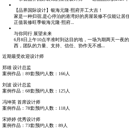
【品界国际设计】银海元隆·熙府开工大吉！
家是一种归宿,是心停泊的港湾好的房屋装修不仅能让居
正值装修旺季银海元隆·熙府...
与你同行 展望未来
6月8日上午10点半准时到达目的地，一场为期两天一
西，团队的力量、支持、信任、协作无不感...
近期最受欢迎设计师
郑雄
设计总监
案例作品：89套
|
预约人数：166人
刘波
设计总监
案例作品：68套
|
预约人数：125人
冯坤英
首席设计师
案例作品：78套
|
预约人数：118人
宋婷婷
优秀设计师
案例作品：73套
|
预约人数：89人