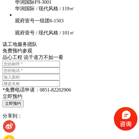
华润国际F9-3001
华润国际
/
现代风格
/
119㎡
观府壹号一组团6-1503
观府壹号
/
现代风格
/
101㎡
该工地服务团队
免费预约参观
品心工程 说千道万不如一看
*
免费电话申请：
0851-82202906
立即预约
分享到：