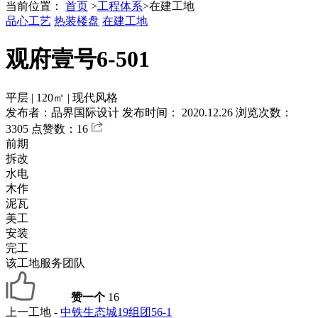
当前位置：
首页
>
工程体系
>
在建工地
品心工艺
热装楼盘
在建工地
观府壹号6-501
平层
|
120㎡
|
现代风格
发布者：品界国际设计
发布时间： 2020.12.26
浏览次数：
3305
点赞数：16
前期
拆改
水电
木作
泥瓦
美工
安装
完工
该工地服务团队
赞一个
16
上一工地 -
中铁生态城19组团56-1