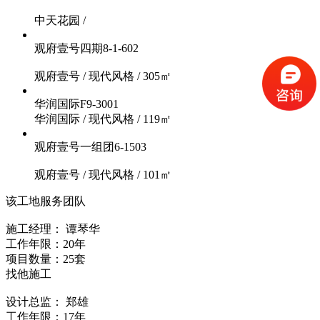
中天花园
/
观府壹号四期8-1-602
观府壹号
/
现代风格
/
305㎡
华润国际F9-3001
华润国际
/
现代风格
/
119㎡
观府壹号一组团6-1503
观府壹号
/
现代风格
/
101㎡
该工地服务团队
施工经理：
谭琴华
工作年限：20年
项目数量：25套
找他施工
设计总监：
郑雄
工作年限：17年