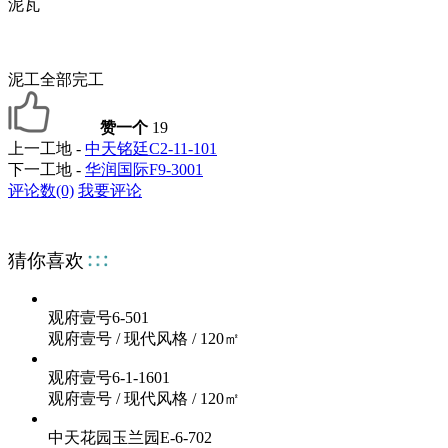
泥瓦
泥工全部完工
赞一个
19
上一工地 -
中天铭廷C2-11-101
下一工地 -
华润国际F9-3001
评论数(0)
我要评论
猜你喜欢
观府壹号6-501
观府壹号
/
现代风格
/
120㎡
观府壹号6-1-1601
观府壹号
/
现代风格
/
120㎡
中天花园玉兰园E-6-702