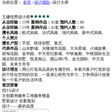
当前位置：
首页
>
设计团队
>
设计大师
王娜
优秀设计师
从业经验：
15年
案例作品：
41套
预约人数：
80
从业经验：
15年
案例作品：
41套
预约人数：
80
擅长风格：
欧式风格、法式风格、现代风格、新中式风格、
个人简介
擅长户型：
平层、联排别墅、复式、
代表作品：
山水黔城、兴隆城市花园、大兴星城、小城故事、
碧海花园、金华园、中天世纪新城、中铁逸都、中铁国际生态
城太阳谷别墅、悦龙南山、观山湖1号、金元国际、中天花
园、未来方舟等
设计理念：
用心打造高品质的专属空间，本着为客户打造舒适
的个性化空间的宗旨，一直潜心研究与学习，力争用设计改善
每一个客户的生活环境。
资历荣誉
找TA设计
主创案例
服务工地
服务楼盘
墅装设计 全案规划
设计——家的温度