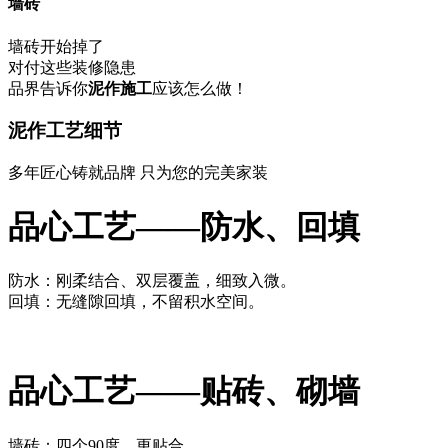
墙砖
墙砖开始掉了
对付这些装修隐患
品界告诉你
泥作施工
应该
怎么做！
泥作工艺细节
多年匠心铸就品牌 只为您的完美家装
品心工艺——防水、回填
防水：刚柔结合、双层覆盖，细致入微。
回填：无缝隙回填，不留积水空间。
品心工艺——贴砖、砌墙
墙砖：四个90度，更贴合。