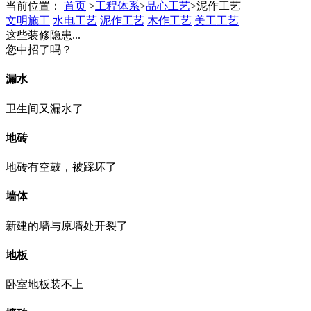
当前位置：
首页
>
工程体系
>
品心工艺
>
泥作工艺
文明施工
水电工艺
泥作工艺
木作工艺
美工工艺
这些
装修隐患...
您中招了吗？
漏水
卫生间又漏水了
地砖
地砖有空鼓，被踩坏了
墙体
新建的墙与原墙处开裂了
地板
卧室地板装不上